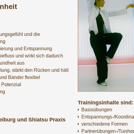
nheit
ungsgefühl und die
ung
trierung und Entspannung
iefluss und wirkt sich dadurch
sundheit aus
tung, stärkt den Rücken und hält
nd Bänder flexibel
 Potenzial
ung
Trainingsinhalte sind:
Basisübungen
Entspannungs-/Koordin
eiburg und Shiatsu Praxis
verschiedene Formen
Partnerübungen-/Tuisho