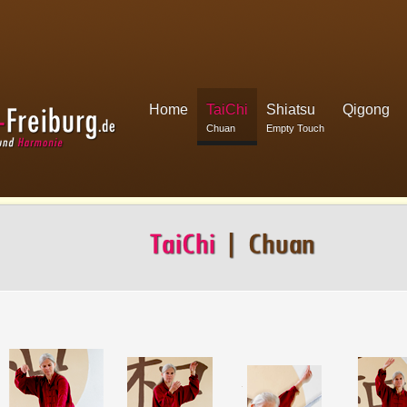
Home
TaiChi
Shiatsu
Qigong
Chuan
Empty Touch