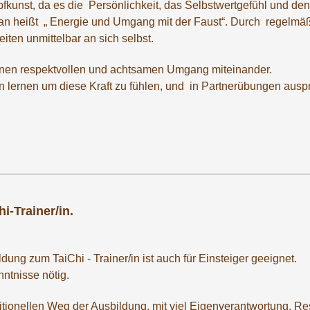
pfkunst, da es die Persönlichkeit, das Selbstwertgefühl und de
uan heißt „ Energie und Umgang mit der Faust“. Durch regelmä
iten unmittelbar an sich selbst.
einen respektvollen und achtsamen Umgang miteinander.
lernen um diese Kraft zu fühlen, und in Partnerübungen ausp
i-Trainer/in.
ung zum TaiChi - Trainer/in ist auch für Einsteiger geeignet.
ntnisse nötig.
ditionellen Weg der Ausbildung, mit viel Eigenverantwortung, 