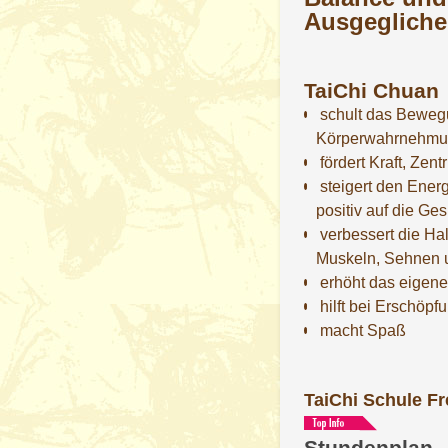
Ausgegliche
TaiChi Chuan
schult das Beweg
Körperwahrnehm
fördert Kraft, Zen
steigert den Energ
positiv auf die Ge
verbessert die Hal
Muskeln, Sehnen u
erhöht das eigene
hilft bei Erschöpf
macht Spaß
TaiChi Schule Fr
Stundenplan