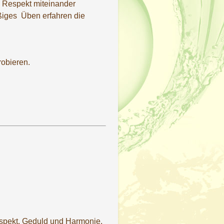
n Respekt miteinander
ßiges Üben erfahren die
robieren.
Respekt, Geduld und Harmonie.