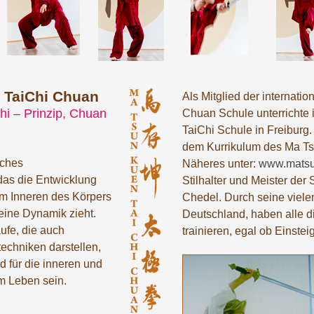
 TaiChi Chuan
Als Mitglied der internati
hi – Prinzip, Chuan
Chuan Schule unterrichte i
TaiChi Schule in Freiburg. 
dem Kurrikulum des Ma T
sches
Näheres unter:
www.mats
as die Entwicklung
Stilhalter und Meister der
m Inneren des Körpers
Chedel. Durch seine viele
seine Dynamik zieht.
Deutschland, haben alle di
fe, die auch
trainieren, egal ob Einstei
echniken darstellen,
d für die inneren und
m Leben sein.