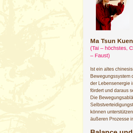
Ma Tsun Kuen
(Tai – höchstes, C
– Faust)
Ist ein altes chinesi
Bewegungssystem d
der Lebensenergie i
fördert und daraus 
Die Bewegungsabläu
Selbstverteidigungst
können unterstützen
äußeren Prozesse i
Balance und