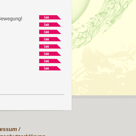
 Bewegung!
essum /