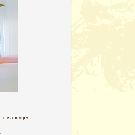
ationsübungen
u